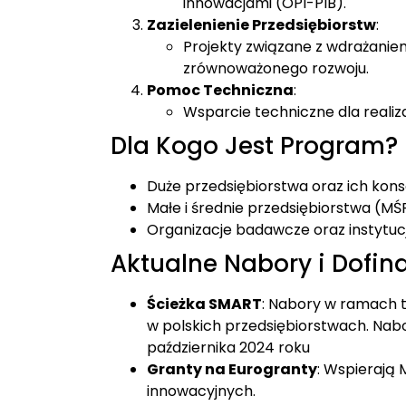
innowacjami​
(
OPI-PIB
)
​.
Zazielenienie Przedsiębiorstw
:
Projekty związane z wdrażanie
zrównoważonego rozwoju.
Pomoc Techniczna
:
Wsparcie techniczne dla realiz
Dla Kogo Jest Program?
Duże przedsiębiorstwa oraz ich kon
Małe i średnie przedsiębiorstwa (MŚ
Organizacje badawcze oraz instytucje
Aktualne Nabory i Dofin
Ścieżka SMART
: Nabory w ramach t
w polskich przedsiębiorstwach. Na
października 2024 roku​
Granty na Eurogranty
: Wspierają
innowacyjnych​.