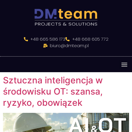
do
treści
+48 665 586 173
+48 668 605 772
biuro@dmteam.pl
Sztuczna inteligencja w
środowisku OT: szansa,
ryzyko, obowiązek