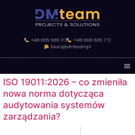
do
treści
+48 665 586 173
+48 668 605 772
biuro@dmteam.pl
ISO 19011:2026 – co zmieniła
nowa norma dotycząca
audytowania systemów
zarządzania?