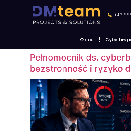
do
treści
+48 665
O nas
Cyberbezp
Pełnomocnik ds. cyberbe
bezstronność i ryzyko d