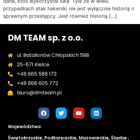
dane, ktoś wykorzystał lukę. Tyle że w wielu
przypadkach atak hakerski nie jest wyłącznie historią o
sprawnym przestępcy. Jest również historią […]
DM TEAM sp. z o.o.
ul. Batalionów Chłopskich 59B
25-671 Kielce
+48 665 586 173
+48 668 605 772
biuro@dmteam.pl
Województwo:
Świętokrzyskie, Podkarpackie, Mazowieckie, Śląskie ,