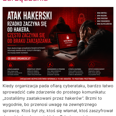
Kiedy organizacja pada ofiarą cyberataku, bardzo łatwo
sprowadzić całe zdarzenie do prostego komunikatu:
„zostaliśmy zaatakowani przez hakerów”. Brzmi to
wygodnie, bo przenosi uwagę na zewnętrznego
sprawcę. Ktoś był zły, ktoś się włamał, ktoś zaszyfrował