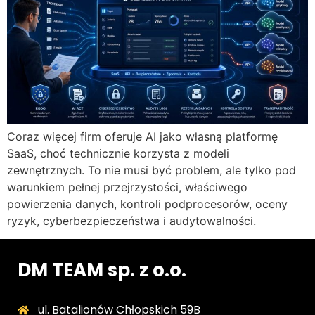
Coraz więcej firm oferuje AI jako własną platformę
SaaS, choć technicznie korzysta z modeli
zewnętrznych. To nie musi być problem, ale tylko pod
warunkiem pełnej przejrzystości, właściwego
powierzenia danych, kontroli podprocesorów, oceny
ryzyk, cyberbezpieczeństwa i audytowalności.
DM TEAM sp. z o.o.
ul. Batalionów Chłopskich 59B