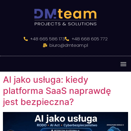
do
treści
+48 665 586 173
+48 668 605 772
biuro@dmteam.pl
AI jako usługa: kiedy
platforma SaaS naprawdę
jest bezpieczna?