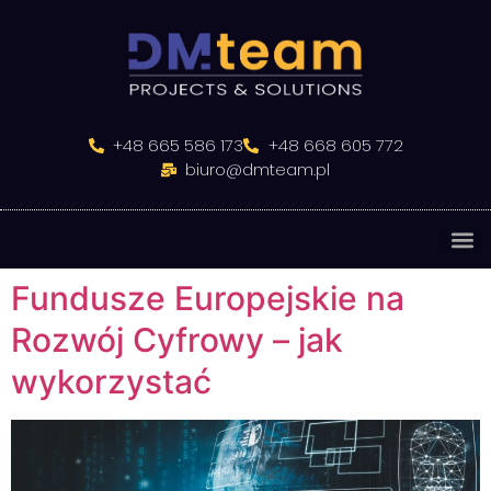
do
treści
+48 665 586 173
+48 668 605 772
biuro@dmteam.pl
Fundusze Europejskie na
Rozwój Cyfrowy – jak
wykorzystać